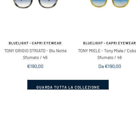
BLUELIGHT - CAPRI EYEWEAR
BLUELIGHT - CAPRI EYEWEA
TONY GRIGIO STRIATO
- Blu Notte
TONY MIELE
- Tony Miele / Coba
Sfumato / 46
Sfumato / 46
Prezzo
Prezzo
€190,00
Da €190,00
di
di
vendita
vendita
GUARDA TUTTA LA COLLEZIONE
COSA TROVERAI NEL NOSTRO STORE
Brand