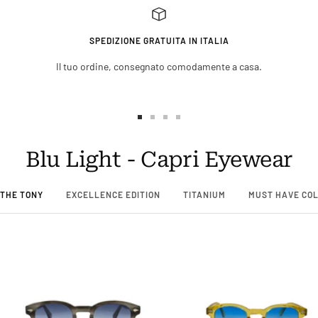
SPEDIZIONE GRATUITA IN ITALIA
Il tuo ordine, consegnato comodamente a casa.
Vai
Vai
Vai
Vai
alla
alla
alla
alla
Blu Light - Capri Eyewear
slide
slide
slide
slide
1
2
3
4
THE TONY
EXCELLENCE EDITION
TITANIUM
MUST HAVE CO