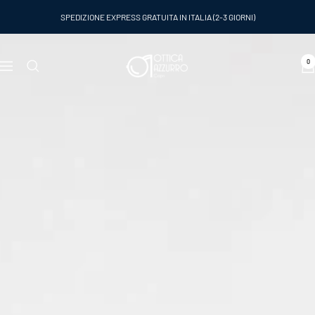
Salta
SPEDIZIONE EXPRESS GRATUITA IN ITALIA (2-3 GIORNI)
al
contenuto
Ottica
0
Navigazione
Azzurro
Capri