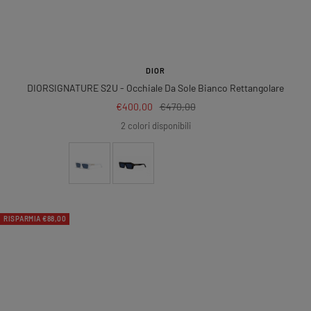
DIOR
DIORSIGNATURE S2U
- Occhiale Da Sole Bianco Rettangolare
Prezzo
Prezzo
€400,00
€470,00
di
regolare
2 colori disponibili
vendita
RISPARMIA €88,00