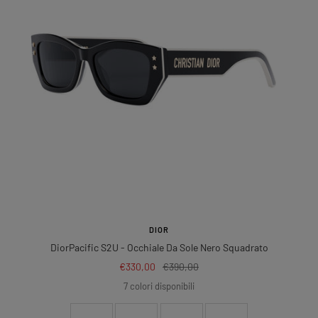
DIOR
DiorPacific S2U
- Occhiale Da Sole Nero Squadrato
Prezzo
Prezzo
€330,00
€390,00
di
regolare
7 colori disponibili
vendita