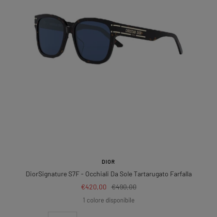
DIOR
DiorSignature S7F
- Occhiali Da Sole Tartarugato Farfalla
Prezzo
Prezzo
€420,00
€490,00
di
regolare
1 colore disponibile
vendita