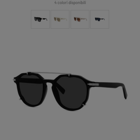
di
regolare
4 colori disponibili
vendita