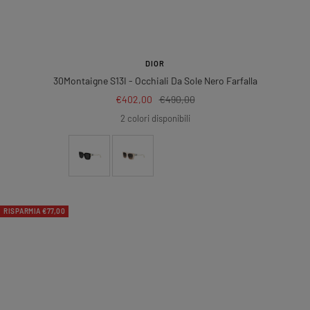
DIOR
30Montaigne S13I
- Occhiali Da Sole Nero Farfalla
Prezzo
Prezzo
€402,00
€490,00
di
regolare
2 colori disponibili
vendita
RISPARMIA €77,00