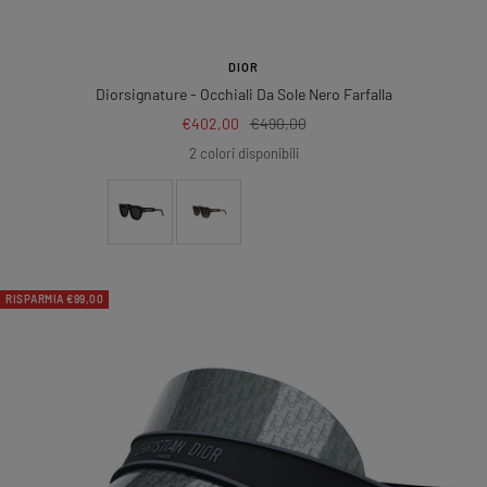
DIOR
Diorsignature
- Occhiali Da Sole Nero Farfalla
Prezzo
Prezzo
€402,00
€490,00
di
regolare
2 colori disponibili
vendita
RISPARMIA €99,00