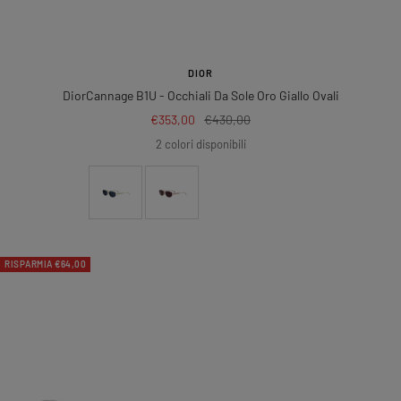
DIOR
DiorCannage B1U
- Occhiali Da Sole Oro Giallo Ovali
Prezzo
Prezzo
€353,00
€430,00
di
regolare
2 colori disponibili
vendita
RISPARMIA €64,00