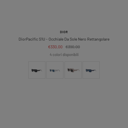
DIOR
DiorPacific S1U
- Occhiale Da Sole Nero Rettangolare
Prezzo
Prezzo
€330,00
€390,00
di
regolare
4 colori disponibili
vendita