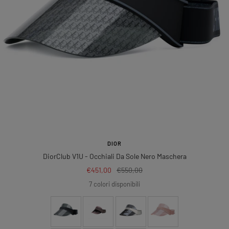
DIOR
DiorClub V1U
- Occhiali Da Sole Nero Maschera
Prezzo
Prezzo
€451,00
€550,00
di
regolare
7 colori disponibili
vendita