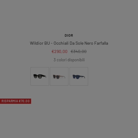
DIOR
Wildior BU
- Occhiali Da Sole Nero Farfalla
Prezzo
Prezzo
€290,00
€340,00
di
regolare
3 colori disponibili
vendita
RISPARMIA €70,00