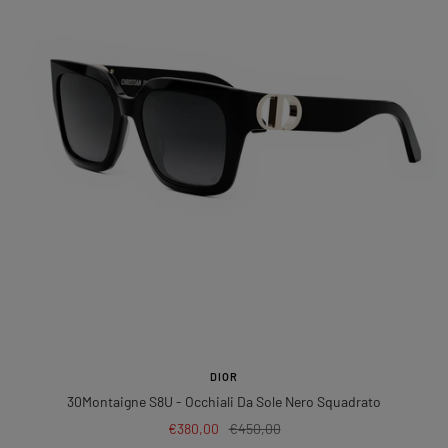
DIOR
30Montaigne S8U
- Occhiali Da Sole Nero Squadrato
Prezzo
Prezzo
€380,00
€450,00