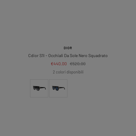
DIOR
Cdior S1I
- Occhiali Da Sole Nero Squadrato
Prezzo
Prezzo
€440,00
€520,00
di
regolare
2 colori disponibili
vendita