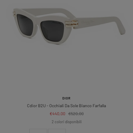
DIOR
Cdior B2U
- Occhiali Da Sole Bianco Farfalla
Prezzo
Prezzo
€440,00
€520,00
di
regolare
2 colori disponibili
vendita