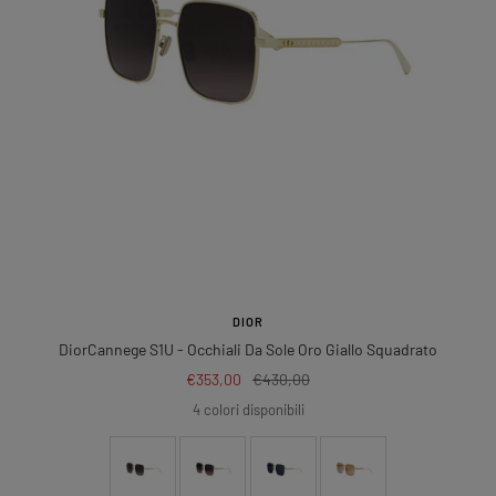
DIOR
DiorCannege S1U
- Occhiali Da Sole Oro Giallo Squadrato
Prezzo
Prezzo
€353,00
€430,00
di
regolare
4 colori disponibili
vendita