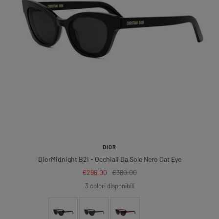
DIOR
DiorMidnight B2I
- Occhiali Da Sole Nero Cat Eye
Prezzo
Prezzo
€296,00
€360,00
di
regolare
3 colori disponibili
vendita