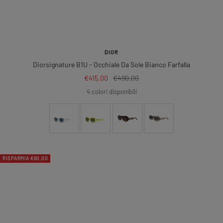
DIOR
Diorsignature B1U
- Occhiale Da Sole Bianco Farfalla
Prezzo
Prezzo
€415,00
€490,00
di
regolare
4 colori disponibili
vendita
RISPARMIA €60,00