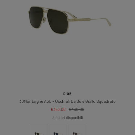
DIOR
30Montaigne A3U
- Occhiali Da Sole Giallo Squadrato
Prezzo
Prezzo
€353,00
€430,00
di
regolare
3 colori disponibili
vendita