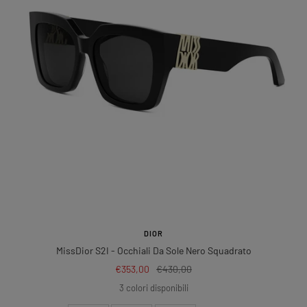
DIOR
MissDior S2I
- Occhiali Da Sole Nero Squadrato
Prezzo
Prezzo
€353,00
€430,00
di
regolare
3 colori disponibili
vendita