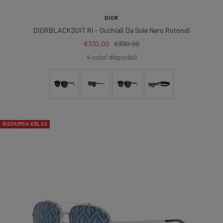
DIOR
DIORBLACKSUIT RI
- Occhiali Da Sole Nero Rotondi
Prezzo
Prezzo
€330,00
€390,00
di
regolare
4 colori disponibili
vendita
RISPARMIA €95,00