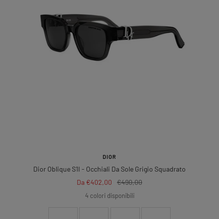
DIOR
Dior Oblique S1I
- Occhiali Da Sole Grigio Squadrato
Prezzo
Prezzo
Da €402,00
€490,00
di
regolare
4 colori disponibili
vendita