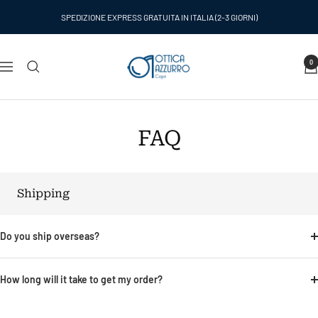
Salta
SPEDIZIONE EXPRESS GRATUITA IN ITALIA (2-3 GIORNI)
al
contenuto
Ottica
0
Navigazione
Azzurro
Capri
FAQ
Shipping
Do you ship overseas?
How long will it take to get my order?