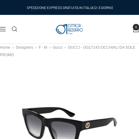
Salta
SPEDIZIONE EXPRESS GRATUITA IN ITALIA (2-3 GIORNI)
al
contenuto
Ottica
0
Navigazione
Azzurro
Capri
Home
›
Designers
›
F - M
›
Gucci
›
GUCCI - GG1714S OCCHIALI DA SOLE
PROMO