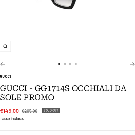
Ingrandisci
Vai
Vai
Vai
Vai
alla
alla
alla
alla
GUCCI
slide
slide
slide
slide
GUCCI - GG1714S OCCHIALI DA
1
2
3
4
SOLE PROMO
Prezzo
€145,00
Prezzo
€205,00
SOLD OUT
regolare
di
Tasse incluse.
vendita