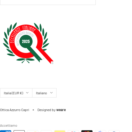
Paese/Area
Lingua
Italia (EUR €)
Italiano
geografica
Ottica Azzurro Capri
Designed by
weare
Accettiamo