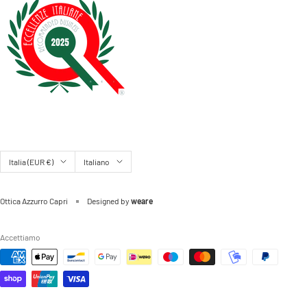
Paese/Area
Lingua
Italia (EUR €)
Italiano
geografica
Ottica Azzurro Capri
Designed by
weare
Accettiamo