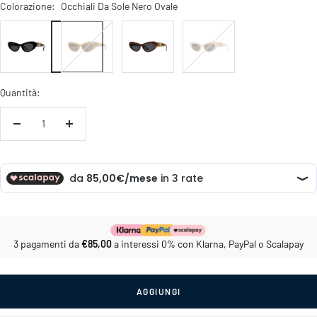
Colorazione:
Occhiali Da Sole Nero Ovale
Occhiali
Occhiali
Occhiali
Occhiali
Da
Da
Da
Da
Sole
Sole
Sole
Sole
Nero
Sabbia
Tartarugato
Rosa
Quantità:
Ovale
Ovale
Ovale
Ovale
Diminuire
Aumenta
la
la
quantità
quantità
3 pagamenti da
€85,00
a interessi 0% con Klarna, PayPal o Scalapay
AGGIUNGI