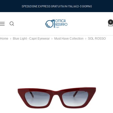
Salta
SPEDIZIONE EXPRESS GRATUITA IN ITALIA (2-3 GIORNI)
al
contenuto
Ottica
0
Navigazione
Azzurro
Capri
Home
›
Blue Light - Capri Eyewear
›
Must Have Collection
›
SOL ROSSO